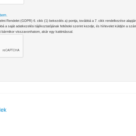
tem.
elmi Rendelet (GDPR) 6. cikk (1) bekezdés a) pontja, továbbá a 7. cikk rendelkezése alapjá
 a saját adatkezelési tájékoztatójának feltételei szerint kezelje, és hírlevelet küldjön a
 bármikor visszavonhatom, akár egy kattintással.
lek