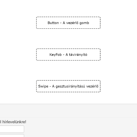
 hírlevelünkre!