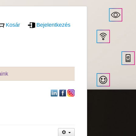
Kosár
Bejelentkezés
aink