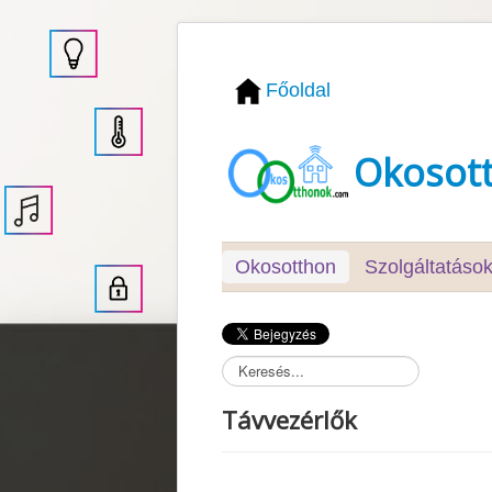
Főoldal
Okosot
Okosotthon
Szolgáltatáso
Távvezérlők