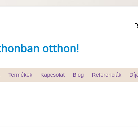
thonban otthon!
k
Termékek
Kapcsolat
Blog
Referenciák
Díj