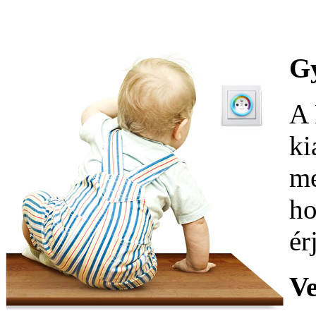
Gy
A 
ki
me
ho
ér
Ve