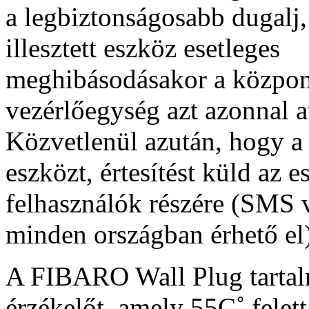
a legbiztonságosabb dugalj,
illesztett eszköz esetleges
meghibásodásakor a közpon
vezérlőegység azt azonnal a
Közvetlenül azután, hogy a 
eszközt, értesítést küld az 
felhasználók részére (SMS v
minden országban érhető el)
A FIBARO Wall Plug tartalm
érzékelőt, amely 55C˚ felett 