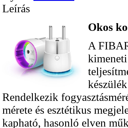
Leírás
Okos ko
A FIBARO
kimeneti
teljesít
készülék
Rendelkezik fogyasztásméré
mérete és esztétikus megjel
kapható, hasonló elven műk