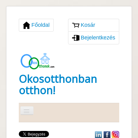
Főoldal
Kosár
Bejelentkezés
Okosotthonban
otthon!
Navigáció
váltása
Okosotthon
Szolgáltatások