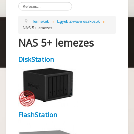
Termékek
Kapcsolat
Termékek
Egyéb Z-wave eszközök
NAS 5+ lemezes
Blog
NAS 5+ lemezes
Referenciák
Díjaink
DiskStation
FlashStation