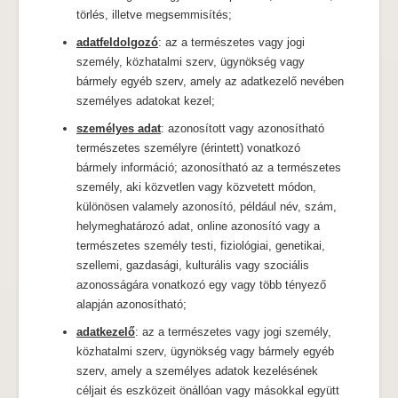
törlés, illetve megsemmisítés;
adatfeldolgozó
: az a természetes vagy jogi
személy, közhatalmi szerv, ügynökség vagy
bármely egyéb szerv, amely az adatkezelő nevében
személyes adatokat kezel;
személyes adat
: azonosított vagy azonosítható
természetes személyre (érintett) vonatkozó
bármely információ; azonosítható az a természetes
személy, aki közvetlen vagy közvetett módon,
különösen valamely azonosító, például név, szám,
helymeghatározó adat, online azonosító vagy a
természetes személy testi, fiziológiai, genetikai,
szellemi, gazdasági, kulturális vagy szociális
azonosságára vonatkozó egy vagy több tényező
alapján azonosítható;
adatkezelő
: az a természetes vagy jogi személy,
közhatalmi szerv, ügynökség vagy bármely egyéb
szerv, amely a személyes adatok kezelésének
céljait és eszközeit önállóan vagy másokkal együtt