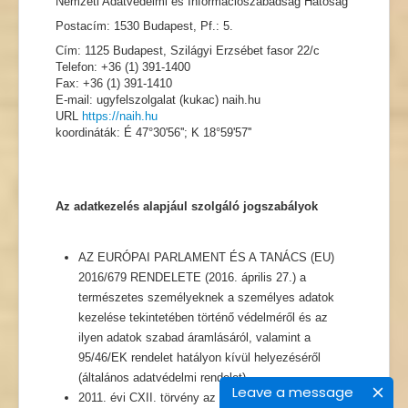
Nemzeti Adatvédelmi és Információszabadság Hatóság
Postacím: 1530 Budapest, Pf.: 5.
Cím: 1125 Budapest, Szilágyi Erzsébet fasor 22/c
Telefon: +36 (1) 391-1400
Fax: +36 (1) 391-1410
E-mail: ugyfelszolgalat (kukac) naih.hu
URL
https://naih.hu
koordináták: É 47°30'56''; K 18°59'57''
Az adatkezelés alapjául szolgáló jogszabályok
AZ EURÓPAI PARLAMENT ÉS A TANÁCS (EU)
2016/679 RENDELETE (2016. április 27.) a
természetes személyeknek a személyes adatok
kezelése tekintetében történő védelméről és az
ilyen adatok szabad áramlásáról, valamint a
95/46/EK rendelet hatályon kívül helyezéséről
(általános adatvédelmi rendelet).
Leave a message
2011. évi CXII. törvény az információs