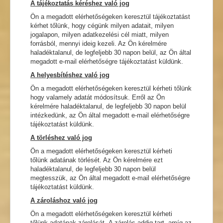
A tájékoztatás kéréshez való jog
Ön a megadott elérhetőségeken keresztül tájékoztatást
kérhet tőlünk, hogy cégünk milyen adatait, milyen
jogalapon, milyen adatkezelési cél miatt, milyen
forrásból, mennyi ideig kezeli. Az Ön kérelmére
haladéktalanul, de legfeljebb 30 napon belül, az Ön által
megadott e-mail elérhetőségre tájékoztatást küldünk.
A helyesbítéshez való jog
Ön a megadott elérhetőségeken keresztül kérheti tőlünk
hogy valamely adatát módosítsuk. Erről az Ön
kérelmére haladéktalanul, de legfeljebb 30 napon belül
intézkedünk, az Ön által megadott e-mail elérhetőségre
tájékoztatást küldünk.
A törléshez való jog
Ön a megadott elérhetőségeken keresztül kérheti
tőlünk adatának törlését. Az Ön kérelmére ezt
haladéktalanul, de legfeljebb 30 napon belül
megtesszük, az Ön által megadott e-mail elérhetőségre
tájékoztatást küldünk.
A zároláshoz való jog
Ön a megadott elérhetőségeken keresztül kérheti
tőlünk adatának zárolását. A zárolás addig tart, amíg az