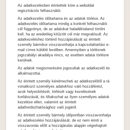
Az adatkezelésben érintettek köre a weboldal
regisztrációs felhasználói.
Az adatkezelés időtartama és az adatok törlése. Az
adatkezelés időtartama mindig a konkrét felhasználói
cél függvénye, de az adatokat haladéktalanul törölni
kell, ha az eredetileg kitűzött cél már megvalósult. Az
adatkezeléshez történő hozzájárulását az érintett
személy bármikor visszavonhatja a kapcsolattartási e-
mail címre küldött levélben. Amennyiben a törlésnek
jogszabályi akadálya nincs, ez esetben adatai törlésre
kerülnek.
Az adatok megismerésére jogosultak az adatkezelő és
alkalmazottai.
Az érintett személy kérelmezheti az adatkezelőtől a rá
vonatkozó személyes adatokhoz való hozzáférést,
azok helyesbítését, törlését vagy kezelésének
korlátozását, és tiltakozhat az ilyen személyes adatok
kezelése ellen, valamint az érintett
adathordozhatósághoz való jogáról.
Az érintett személy bármely időpontban visszavonhatja
az adatkezelési hozzájárulását, de ez nem érinti a
visszavonás előtt a hozzájárulás alapján végrehajtott