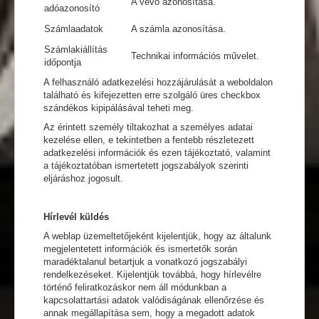
A vevő azonosítása.
adóazonosító
Számlaadatok
A számla azonosítása.
Számlakiállítás
Technikai információs művelet.
időpontja
A felhasználó adatkezelési hozzájárulását a weboldalon
található és kifejezetten erre szolgáló üres checkbox
szándékos kipipálásával teheti meg.
Az érintett személy tiltakozhat a személyes adatai
kezelése ellen, e tekintetben a fentebb részletezett
adatkezelési információk és ezen tájékoztató, valamint
a tájékoztatóban ismertetett jogszabályok szerinti
eljáráshoz jogosult.
Hírlevél küldés
A weblap üzemeltetőjeként kijelentjük, hogy az általunk
megjelentetett információk és ismertetők során
maradéktalanul betartjuk a vonatkozó jogszabályi
rendelkezéseket. Kijelentjük továbbá, hogy hírlevélre
történő feliratkozáskor nem áll módunkban a
kapcsolattartási adatok valódiságának ellenőrzése és
annak megállapítása sem, hogy a megadott adatok