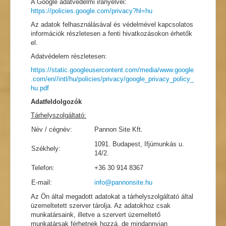
A Google adatvédelmi irányelvei:
https://policies.google.com/privacy?hl=hu
Az adatok felhasználásával és védelmével kapcsolatos
információk részletesen a fenti hivatkozásokon érhetők
el.
Adatvédelem részletesen:
https://static.googleusercontent.com/media/www.google
.com/en//intl/hu/policies/privacy/google_privacy_policy_
hu.pdf
Adatfeldolgozók
Tárhelyszolgáltató:
Név / cégnév:
Pannon Site Kft.
1091. Budapest, Ifjúmunkás u.
Székhely:
14/2.
Telefon:
+36 30 914 8367
E-mail:
info@pannonsite.hu
Az Ön által megadott adatokat a tárhelyszolgáltató által
üzemeltetett szerver tárolja. Az adatokhoz csak
munkatársaink, illetve a szervert üzemeltető
munkatársak férhetnek hozzá, de mindannyian