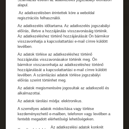
alapul.
Az adatkezelésben érintettek köre a weboldal
regisztrációs felhasználói.
Az adatkezelés időtartama. Az adatkezelés jogszabályi
előírás, illetve a hozzájárulás visszavonásáig történik.
Az adatkezeléshez történő hozzájárulását Ön bármikor
visszavonhatja a kapcsolattartási e-mail címre küldött
levélben.
Az adatok törlése az adatkezeléshez történő
hozzájárulás visszavonásakor történik meg. Ön
bármikor visszavonhatja az adatkezeléshez történő
hozzájárulását a kapcsolattartási e-mail címre küldött
levélben. A számlázási adatok törlése jogszabályi
előírás szerint történhet meg.
Az adatok megismerésére jogosultak az adatkezelő és
alkalmazottai.
Az adatok tárolási módja: elektronikus.
A személyes adatok módosítása vagy törlése
kezdeményezhető e-mailben, telefonon vagy levélben a
fentebb megadott elérhetőségi lehetőségeken.
Az adatkezelési adatok konkrét