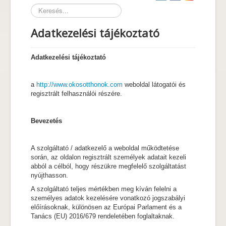
Keresés...
Termékek
Adatkezelési tájékoztató
Kapcsolat
Blog
Adatkezelési tájékoztató
Referenciák
Díjaink
a
http://www.okosotthonok.com
weboldal látogatói és
regisztrált felhasználói részére.
Bevezetés
A szolgáltató / adatkezelő a weboldal működtetése
során, az oldalon regisztrált személyek adatait kezeli
abból a célból, hogy részükre megfelelő szolgáltatást
nyújthasson.
A szolgáltató teljes mértékben meg kíván felelni a
személyes adatok kezelésére vonatkozó jogszabályi
előírásoknak, különösen az Európai Parlament és a
Tanács (EU) 2016/679 rendeletében foglaltaknak.