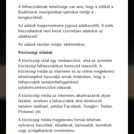
A felhasználónak lehetősége van arra, hogy a sütiket a
Beállítások menüpontban bármikor törölje a
böngészőkből.
Az adatok megismerésére jogosul adatkezelők. A sütik
használatával nem kezel személyes adatokat az
adatkezelő.
Az adatok tárolási módja: elektronikus.
Közösségi oldalak
A közösségi oldal egy médiaeszköz, ahol az üzenetet
közösségi felhasználókon keresztül terjesztik. A
közösségi média az internetet és az online megjelenési
lehetőségeket használja annak érdekében, hogy a
felhasználók tartalombefogadókból
tartalomszerkesztővé váljanak.
A közösségi média az internetes alkalmazások olyan
felülete, amelyen a felhasználók által létrehozott
tartalom található, például Facebook, Google+, Twitter,
Pinterest stb.
A közösségi média megjelenési formái lehetnek
nyilvános beszédek, előadások, bemutatók, termékek
vagy szolgáltatások ismertetése.