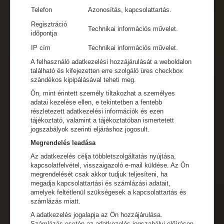
Telefon
Azonosítás, kapcsolattartás.
Regisztráció
Technikai információs művelet.
időpontja
IP cím
Technikai információs művelet.
A felhasználó adatkezelési hozzájárulását a weboldalon
található és kifejezetten erre szolgáló üres checkbox
szándékos kipipálásával teheti meg.
Ön, mint érintett személy tiltakozhat a személyes
adatai kezelése ellen, e tekintetben a fentebb
részletezett adatkezelési információk és ezen
tájékoztató, valamint a tájékoztatóban ismertetett
jogszabályok szerinti eljáráshoz jogosult.
Megrendelés leadása
Az adatkezelés célja többletszolgáltatás nyújtása,
kapcsolatfelvétel, visszaigazoló e-mail küldése. Az Ön
megrendelését csak akkor tudjuk teljesíteni, ha
megadja kapcsolattartási és számlázási adatait,
amelyek feltétlenül szükségesek a kapcsolattartás és
számlázás miatt.
A adatkezelés jogalapja az Ön hozzájárulása.
Számlázás esetén az adatkezelés jogszabályi előíráson