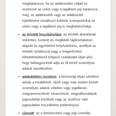
meghatározza; ha az adatkezelés céljait és
eszközeit az uniós vagy a tagállami jog határozza
meg, az adatkezelőt vagy az adatkezelő
kijelölésére vonatkozó különös szempontokat az
uniós vagy a tagállami jog is meghatározhatja;
az érintett hozzájárulása
: az érintett akaratának
önkéntes, konkrét és megfelelő tájékoztatáson
alapuló és egyértelmű kinyilvánítása, amellyel az
érintett nyilatkozat vagy a megerősítést
félreérthetetlenül kifejező cselekedet útján jelzi,
hogy beleegyezését adja az őt érintő személyes
adatok kezeléséhez;
adatvédelmi incidens
: a biztonság olyan sérülése,
amely a továbbított, tárolt vagy más módon kezelt
személyes adatok véletlen vagy jogellenes
megsemmisítését, elvesztését, megváltoztatását,
jogosulatlan közlését vagy az azokhoz való
jogosulatlan hozzáférést eredményezi.
címzett
: az a természetes vagy jogi személy,