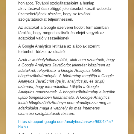
honlapot. További szolgáltatásként a honlap
aktivitásával összefüggő jelentéseket készít weboldal
üzemeltetőjének részére, hogy az további
szolgáltatásokat teljesíthessen.
Az adatokat a Google szerverei kódolt formátumban
tárolják, hogy megnehezítsék és elejét vegyék az
adatokkal való visszaélésnek.
A Google Analytics letiltása az alábbiak szerint
történhet. Idézet az oldalról:
Azok a webhelyfelhasználók, akik nem szeretnék, hogy
a Google Analytics JavaScript jelentést készítsen az
adataikról, telepíthetik a Google Analytics letiltó
böngészőbővítményét. A bővítmény megtiltja a Google
Analytics JavaScript (ga.js, analytics.js, és dc.js)
számára, hogy információkat küldjön a Google
Analytics rendszernek. A böngészőbővítmény a legtöbb
újabb böngészőben használható. A Google Analytics
letiltó böngészőbővítménye nem akadályozza meg az
adatküldést maga a webhely és más internetes
elemzési szolgáltatások részére.
https://support.google.com/analytics/answer/6004245?
hl=hu