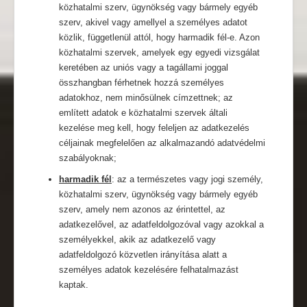
közhatalmi szerv, ügynökség vagy bármely egyéb
szerv, akivel vagy amellyel a személyes adatot
közlik, függetlenül attól, hogy harmadik fél-e. Azon
közhatalmi szervek, amelyek egy egyedi vizsgálat
keretében az uniós vagy a tagállami joggal
összhangban férhetnek hozzá személyes
adatokhoz, nem minősülnek címzettnek; az
említett adatok e közhatalmi szervek általi
kezelése meg kell, hogy feleljen az adatkezelés
céljainak megfelelően az alkalmazandó adatvédelmi
szabályoknak;
harmadik fél
: az a természetes vagy jogi személy,
közhatalmi szerv, ügynökség vagy bármely egyéb
szerv, amely nem azonos az érintettel, az
adatkezelővel, az adatfeldolgozóval vagy azokkal a
személyekkel, akik az adatkezelő vagy
adatfeldolgozó közvetlen irányítása alatt a
személyes adatok kezelésére felhatalmazást
kaptak.