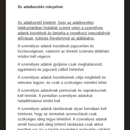
Az adatkezelés irányelvei
Az adatkezelő kijelenti, hogy az adatkezelési
tájékoztatóban foglaltak szerint végzi a személyes
adatok kezelését és betartja a vonatkozó jogszabályok
előírásait, különös figyelemmel az alábbiakra:
A személyes adatok kezelését jogszerűen és
tisztességesen, valamint az érintett számára átlátható
módon kell végezni.
A személyes adatok gyűjtése csak meghatározott,
egyértelmű és jogszerű célból történhet.
A személyes adatok kezelésének célja megfelelő és
releváns legyen, és csak a szükséges mértékű lehet.
A személyes adatoknak pontosnak és naprakésznek
kell lenniük. A pontatlan személyes adatokat
haladéktalanul törölni kell.
A személyes adatok tárolásának olyan formában kell
történnie, hogy az érintettek azonosítását csak
szükséges ideig tegye lehetővé. A személyes adatok
ennél hosszabb ideig történő tárolására csak akkor
kerülhet sor, ha a tárolás közérdekű archiválás céljából,