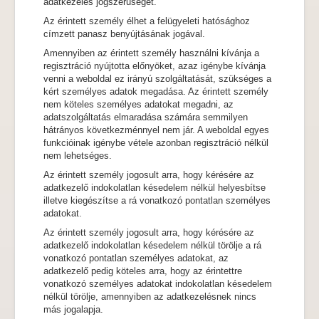
adatkezelés jogszerűségét.
Az érintett személy élhet a felügyeleti hatósághoz
címzett panasz benyújtásának jogával.
Amennyiben az érintett személy használni kívánja a
regisztráció nyújtotta előnyöket, azaz igénybe kívánja
venni a weboldal ez irányú szolgáltatását, szükséges a
kért személyes adatok megadása. Az érintett személy
nem köteles személyes adatokat megadni, az
adatszolgáltatás elmaradása számára semmilyen
hátrányos következménnyel nem jár. A weboldal egyes
funkcióinak igénybe vétele azonban regisztráció nélkül
nem lehetséges.
Az érintett személy jogosult arra, hogy kérésére az
adatkezelő indokolatlan késedelem nélkül helyesbítse
illetve kiegészítse a rá vonatkozó pontatlan személyes
adatokat.
Az érintett személy jogosult arra, hogy kérésére az
adatkezelő indokolatlan késedelem nélkül törölje a rá
vonatkozó pontatlan személyes adatokat, az
adatkezelő pedig köteles arra, hogy az érintettre
vonatkozó személyes adatokat indokolatlan késedelem
nélkül törölje, amennyiben az adatkezelésnek nincs
más jogalapja.