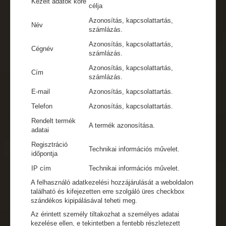
Kezelt adatok köre
célja
Azonosítás, kapcsolattartás,
Név
számlázás.
Azonosítás, kapcsolattartás,
Cégnév
számlázás.
Azonosítás, kapcsolattartás,
Cím
számlázás.
E-mail
Azonosítás, kapcsolattartás.
Telefon
Azonosítás, kapcsolattartás.
Rendelt termék
A termék azonosítása.
adatai
Regisztráció
Technikai információs művelet.
időpontja
IP cím
Technikai információs művelet.
A felhasználó adatkezelési hozzájárulását a weboldalon
található és kifejezetten erre szolgáló üres checkbox
szándékos kipipálásával teheti meg.
Az érintett személy tiltakozhat a személyes adatai
kezelése ellen, e tekintetben a fentebb részletezett