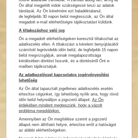
Ön által megjelölt indok szükségessé teszi az adatok
tárolását. Az Ön kérelmére ezt haladéktalanul,
de legfeljebb 30 napon belül megtesszük, az Ön által
megadott e-mail elérhetőségre tájékoztatást küldünk.
A tiltakozáshoz való jog
Ön a megadott elérhetőségeken keresztül tiltakozhat az
adatkezelés ellen. A tiltakozást a kérelem benyújtásától
számított legrövidebb időn belül, de legfeljebb 15 napon
belül megvizsgáljuk, annak megalapozottsága
kérdésében döntést hozunk, és a döntéséről Önt e-
mailben tájékoztatjuk.
Az adatkezeléssel kapcsolatos jogérvényesítési
lehetőség
Az Ön által tapasztalt jogellenes adatkezelés esetén
értesítse cégünket, így lehetőség nyílik arra, hogy rövid
időn belül helyreálljon a jogszerű állapot.
Az Ön
érdekében mindent megteszünk, hogy a vázolt
probléma megoldódjon.
Amennyiben az Ön megítélése szerint a jogszerű
állapot nem állítható helyre, értesítse erről a hatóságot
az alábbi elérhetőségeken: