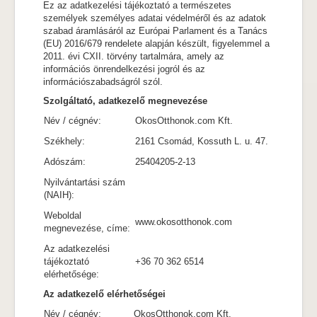
Ez az adatkezelési tájékoztató a természetes
személyek személyes adatai védelméről és az adatok
szabad áramlásáról az Európai Parlament és a Tanács
(EU) 2016/679 rendelete alapján készült, figyelemmel a
2011. évi CXII. törvény tartalmára, amely az
információs önrendelkezési jogról és az
információszabadságról szól.
Szolgáltató, adatkezelő megnevezése
Név / cégnév:
OkosOtthonok.com Kft.
Székhely:
2161 Csomád, Kossuth L. u. 47.
Adószám:
25404205-2-13
Nyilvántartási szám
(NAIH):
Weboldal
www.okosotthonok.com
megnevezése, címe:
Az adatkezelési
tájékoztató
+36 70 362 6514
elérhetősége:
Az adatkezelő elérhetőségei
Név / cégnév:
OkosOtthonok.com Kft.