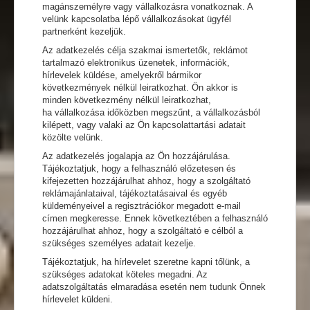
magánszemélyre vagy vállalkozásra vonatkoznak. A
velünk kapcsolatba lépő vállalkozásokat ügyfél
partnerként kezeljük.
Az adatkezelés célja szakmai ismertetők, reklámot
tartalmazó elektronikus üzenetek, információk,
hírlevelek küldése, amelyekről bármikor
következmények nélkül leiratkozhat. Ön akkor is
minden következmény nélkül leiratkozhat,
ha vállalkozása időközben megszűnt, a vállalkozásból
kilépett, vagy valaki az Ön kapcsolattartási adatait
közölte velünk.
Az adatkezelés jogalapja az Ön hozzájárulása.
Tájékoztatjuk, hogy a felhasználó előzetesen és
kifejezetten hozzájárulhat ahhoz, hogy a szolgáltató
reklámajánlataival, tájékoztatásaival és egyéb
küldeményeivel a regisztrációkor megadott e-mail
címen megkeresse. Ennek következtében a felhasználó
hozzájárulhat ahhoz, hogy a szolgáltató e célból a
szükséges személyes adatait kezelje.
Tájékoztatjuk, ha hírlevelet szeretne kapni tőlünk, a
szükséges adatokat köteles megadni. Az
adatszolgáltatás elmaradása esetén nem tudunk Önnek
hírlevelet küldeni.