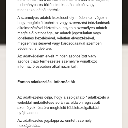
tudományos és történelmi kutatási célból vagy
statisztikai célból történik.
A személyes adatok kezelését oly módon kell végezni,
hogy megfelelő technikai vagy szervezési intézkedések
alkalmazásával biztosítva legyen a személyes adatok
megfelelő biztonsága, az adatok jogosulatlan vagy
jogellenes kezelésével, véletlen elvesztésével,
megsemmisítésével vagy károsodásával szembeni
védelmet is ideértve.
Az adatvédelem elveit minden azonosított vagy
azonosítható természetes személyre vonatkozó
információ esetében alkalmazni kell.
Fontos adatkezelési információk
Az adatkezelés célja, hogy a szolgáltató / adatkezelő a
weboldal működtetése során az oldalon regisztrált
személyek részére megfelelő többletszolgáltatást
nyújthasson.
Az adatkezelés jogalapja az érintett személy
hozzájárulása.