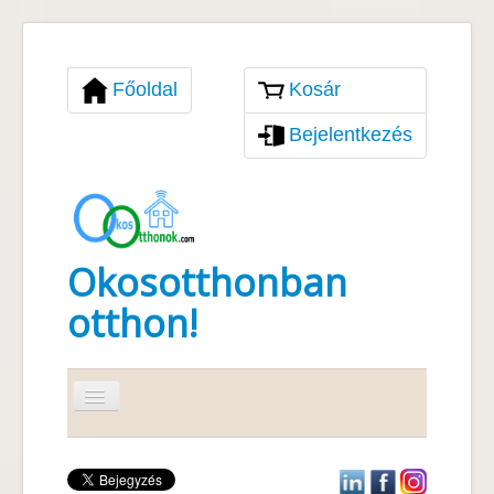
Főoldal
Kosár
Bejelentkezés
Okosotthonban
otthon!
Navigáció
váltása
Okosotthon
Szolgáltatások