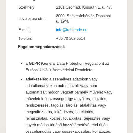
Székhely:
2161 Csomád, Kossuth L. u. 47.
8000. Székesfehérvár, Dobsinai
Levelezési cím:
u. 19/4.
E-mail:
info@kobitrade.eu
Telefon:
+36 70 362 6514
Fogalommeghatározások
a
GDPR
(General Data Protection Regulation) az
Európai Unió új Adatvédelmi Rendelete;
adatkezelés
: a személyes adatokon vagy
adatállományokon automatizált vagy nem
automatizált módon végzett bármely művelet vagy
műveletek összessége, így a gyűjtés, rögzítés,
rendszerezés, tagolás, tárolás, átalakítás vagy
megváltoztatás, lekérdezés, betekintés,
felhasználás, közlés, továbbítás, terjesztés vagy
egyéb módon történő hozzáférhetővé tétel útján,
összehangolás vagy összekapcsolás, korlátozás,