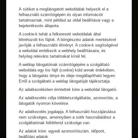
A sütiket a meglátogatott weboldalak helyezik el a
felhasználó számítógépén és olyan információt
tartalmaznak, mint például az oldal beállításai vagy a
bejelentkezés állapota.
A cookie-k tehát a felkeresett weboldalak által
létrehozott kis fájlok. A böngészési adatok mentésével
javítják a felhasználói élményt. A cookie-k segítségével
a weboldal emlékezik a webhely beállításaira, és
helyileg releváns tartalmakat kínál fel.
A weblap látogatóinak számítógépére a szolgáltató
weboldala egy kis fájlt (cookie) küld annak érdekében,
hogy a látogatás ténye és ideje megállapítható legyen.
Erről a szolgáltató a weblap látogatóját tájékoztatja.
Az adatkezelésben érintettek köre a weboldal látogatói.
Az adatkezelés célja többletszolgáltatás, azonosítás, a
látogatók nyomon követése.
Az adatkezelés jogalapja. A felhasználó hozzájárulása
nem szükséges, amennyiben a sütik használatához a
szolgáltatónak feltétlenül szüksége van.
Az adatok köre: egyedi azonosítószám, időpont,
beállítási adatok.